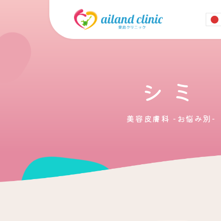
シミ
美容皮膚科 -お悩み別-