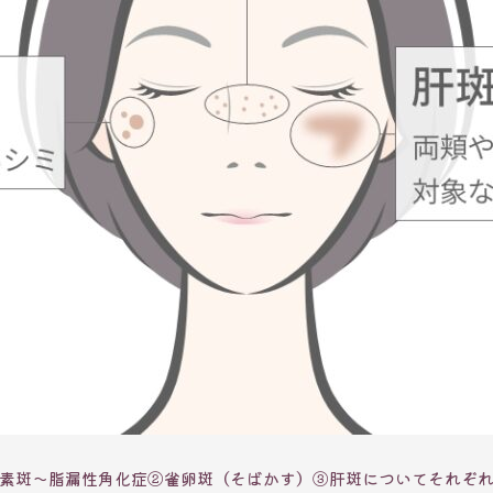
色素斑～脂漏性角化症②雀卵斑（そばかす）③肝斑についてそれぞ