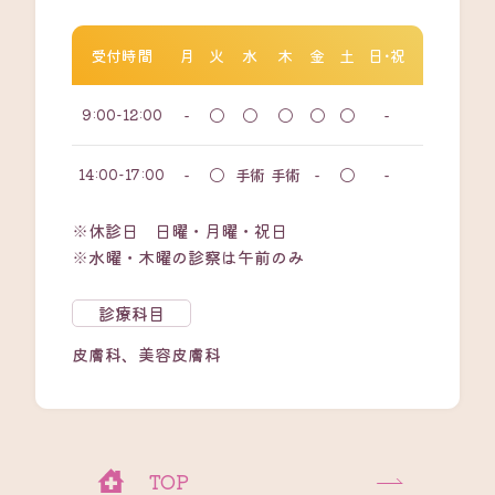
受付時間
月
火
水
木
金
土
日・祝
9:00-12:00
-
〇
〇
〇
〇
〇
-
14:00-17:00
-
〇
手術
手術
-
〇
-
※休診日 日曜・月曜・祝日
※水曜・木曜の診察は午前のみ
診療科目
皮膚科、美容皮膚科
TOP