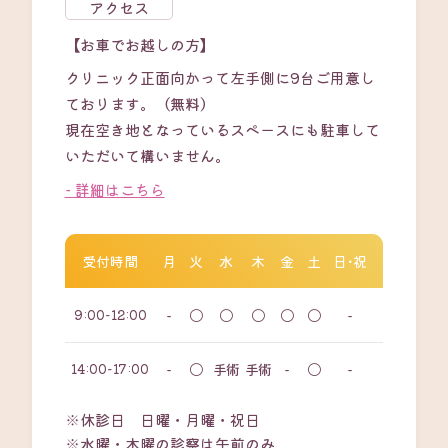
アクセス
【お車でお越しの方】
クリニック正面向かって左手側に9台ご用意し
ております。（無料）
現在空き地となっているスペースにも駐車して
いただいて構いません。
- 詳細はこちら
受付時間
月
火
水
木
金
土
日・祝
9:00-12:00
-
〇
〇
〇
〇
〇
-
14:00-17:00
-
〇
手術
手術
-
〇
-
※休診日 日曜・月曜・祝日
※水曜・木曜の診察は午前のみ