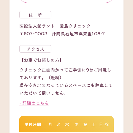
住 所
医療法人愛ランド 愛島クリニック
〒907-0002 沖縄県石垣市真栄里108-7
アクセス
【お車でお越しの方】
クリニック正面向かって左手側に9台ご用意し
ております。（無料）
現在空き地となっているスペースにも駐車して
いただいて構いません。
- 詳細はこちら
受付時間
月
火
水
木
金
土
日・祝